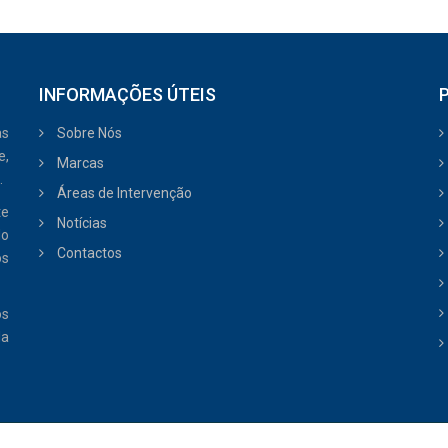
INFORMAÇÕES ÚTEIS
as
Sobre Nós
e,
Marcas
.
Áreas de Intervenção
te
Notícias
do
Contactos
os
os
da