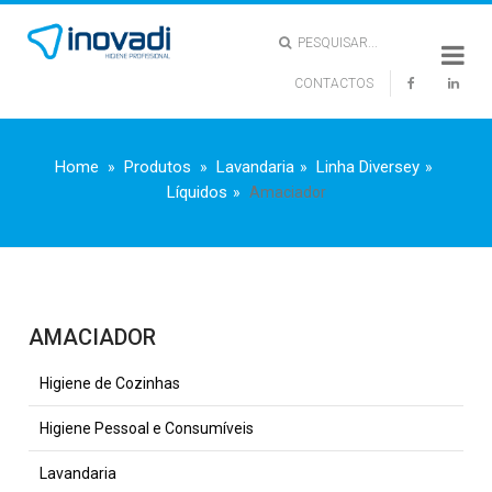
PESQUISAR...
CONTACTOS
X
Home
Produtos
Lavandaria
Linha Diversey
Líquidos
Amaciador
AMACIADOR
Higiene de Cozinhas
Higiene Pessoal e Consumíveis
Lavandaria