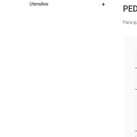
Utensílios
PE
Para q